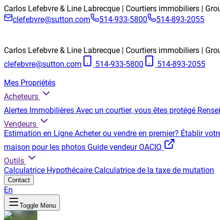
Carlos Lefebvre & Line Labrecque | Courtiers immobiliers | Gr
clefebvre@sutton.com
514-933-5800
514-893-2055
Carlos Lefebvre & Line Labrecque | Courtiers immobiliers | Gr
clefebvre@sutton.com
514-933-5800
514-893-2055
Mes Propriétés
Acheteurs
Alertes Immobilières
Avec un courtier, vous êtes protégé
Rensei
Vendeurs
Estimation en Ligne
Acheter ou vendre en premier?
Établir votr
maison pour les photos
Guide vendeur OACIQ
Outils
Calculatrice Hypothécaire
Calculatrice de la taxe de mutation
Contact
En
Toggle Menu