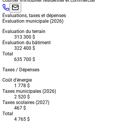
Courtier immobilier résidentiel et commercial
Évaluations, taxes et dépenses
Évaluation municipale
(
2026
)
Évaluation du terrain
313 300 $
Évaluation du bâtiment
322 400 $
Total
635 700 $
Taxes / Dépenses
Coût d'énergie
1 778 $
Taxes municipales
(2026)
2 520 $
Taxes scolaires
(2027)
467 $
Total
4 765 $