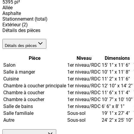
5395
pi²
Allée
Asphalte
Stationnement (total)
Extérieur
(2)
Détails des pièces
Détails des pièces
Pièce
Niveau
Dimensions
Salon
1er niveau/RDC
15' 1" x 11' 6"
Salle à manger
1er niveau/RDC
10' 1" x 11' 8"
Cuisine
1er niveau/RDC
11' 2" x 11' 6"
Chambre à coucher principale
1er niveau/RDC
12' 10" x 14' 2"
Chambre à coucher
1er niveau/RDC
11' 6" x 11' 4"
Chambre à coucher
1er niveau/RDC
10' 7" x 10' 10"
Salle de bains
1er niveau/RDC
6' 6" x 8' 1"
Salle familiale
Sous-sol
19' 1" x 27' 4"
Autre
Sous-sol
24' 2" x 25' 10"