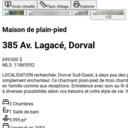
Visite virtuelle
Plans d'étage
Imprimer
+
22
Maison de plain-pied
385 Av. Lagacé, Dorval
699 000 $
MLS: 11865592
LOCALISATION recherchée: Dorval Sud-Ouest, à deux pas des pa
simplement enchanteur. Ce charmant plain-pied de trois chamb
en famille comme aux réceptions. Entretenue avec soin au fil de
à diverses possibilités selon vos besoins et votre style de vi
3 Chambres
1 Salle de bain
5 395 pi²
Construit en 1953