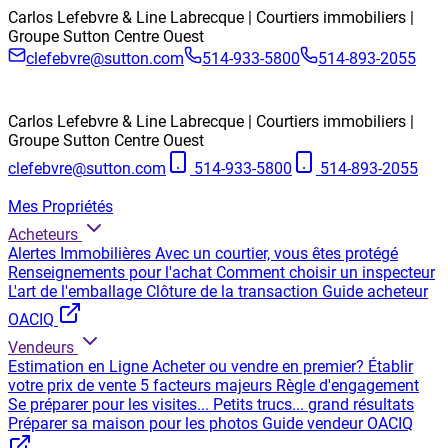
Carlos Lefebvre & Line Labrecque | Courtiers immobiliers |
Groupe Sutton Centre Ouest
clefebvre@sutton.com
514-933-5800
514-893-2055
Carlos Lefebvre & Line Labrecque | Courtiers immobiliers |
Groupe Sutton Centre Ouest
clefebvre@sutton.com
514-933-5800
514-893-2055
Mes Propriétés
Acheteurs
Alertes Immobilières
Avec un courtier, vous êtes protégé
Renseignements pour l'achat
Comment choisir un inspecteur
L'art de l'emballage
Clôture de la transaction
Guide acheteur
OACIQ
Vendeurs
Estimation en Ligne
Acheter ou vendre en premier?
Établir
votre prix de vente
5 facteurs majeurs
Règle d'engagement
Se préparer pour les visites...
Petits trucs... grand résultats
Préparer sa maison pour les photos
Guide vendeur OACIQ