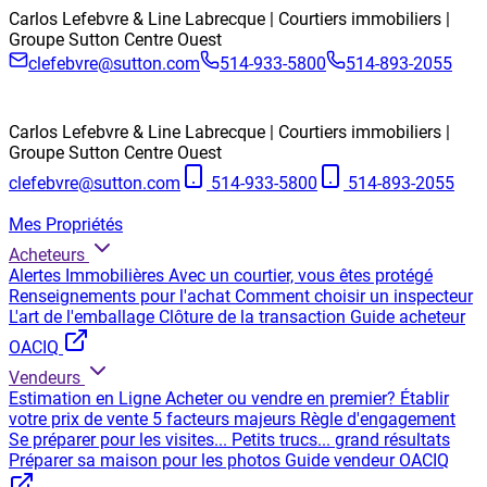
Carlos Lefebvre & Line Labrecque | Courtiers immobiliers |
Groupe Sutton Centre Ouest
clefebvre@sutton.com
514-933-5800
514-893-2055
Carlos Lefebvre & Line Labrecque | Courtiers immobiliers |
Groupe Sutton Centre Ouest
clefebvre@sutton.com
514-933-5800
514-893-2055
Mes Propriétés
Acheteurs
Alertes Immobilières
Avec un courtier, vous êtes protégé
Renseignements pour l'achat
Comment choisir un inspecteur
L'art de l'emballage
Clôture de la transaction
Guide acheteur
OACIQ
Vendeurs
Estimation en Ligne
Acheter ou vendre en premier?
Établir
votre prix de vente
5 facteurs majeurs
Règle d'engagement
Se préparer pour les visites...
Petits trucs... grand résultats
Préparer sa maison pour les photos
Guide vendeur OACIQ